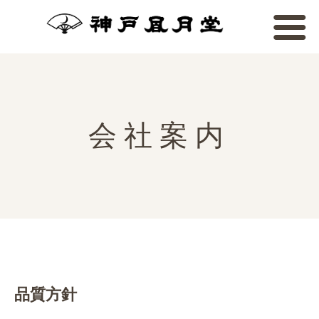
Home
ゴーフル物語
会社案内
お菓子のご紹介
店舗のご案内
元町本店のご案内
会社案内
企業理念
採用情報
店舗のご案内
お問合わせ
トップメッセージ
品質方針
オンラインショップ
会社概要