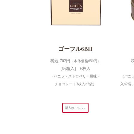
ゴーフル6BH
税込 702円
税
（本体価格650円）
[紙箱入] 6枚入
（バニラ・ストロベリー風味・
（バニ
チョコレート3枚入×2袋）
入×2袋
購入はこちら »