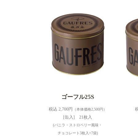
ゴーフル25S
税込 2,700円
税
（本体価格2,500円）
[缶入] 21枚入
(バニラ・ストロベリー風味・
チョコレート3枚入×7袋)